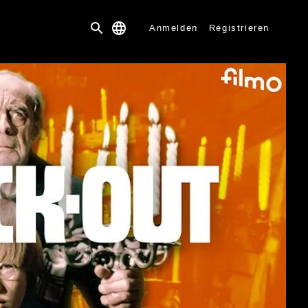
Anmelden
Registrieren
 be played at the moment for technical reasons.