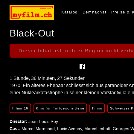
Katalog
Demnächst
Preise & 
Black-Out
Dieser Inhalt ist in Ihrer Region nicht verf
1 Stunde, 36 Minuten, 27 Sekunden
1970: Ein älteres Ehepaar schliesst sich aus paranoider An
einer Nuklearkatastrophe in seiner kleinen Vorstadtvilla ein
Filmo 16
Kino für Fortgeschrittene
Filmo
Schweizer K
Director: 
Jean-Louis Roy
Cast: 
Marcel Marminod, Lucie Avenay, Marcel Imhoff, Georges W