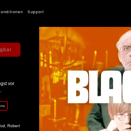
Konditionen
Support
ügbar
gst vor
Unfortunately, the title cannot
.
ino
od, Robert