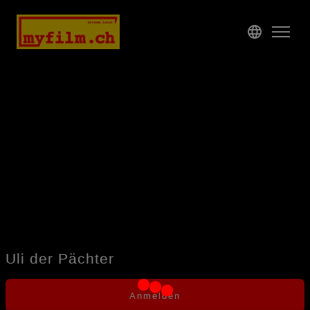
Katalog
Demnächst
Preise & Konditionen
Unfortunately, the title cannot be played at the moment for
technical reasons.
Support
Anmelden
Registrieren
Uli der Pächter
Anmelden