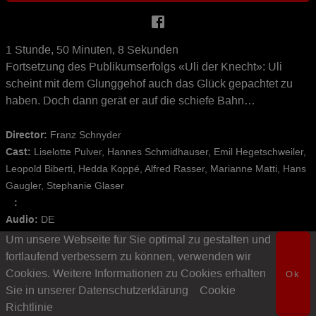
1 Stunde, 50 Minuten, 8 Sekunden
Fortsetzung des Publikumserfolgs «Uli der Knecht»: Uli
scheint mit dem Glunggehof auch das Glück gepachtet zu
haben. Doch dann gerät er auf die schiefe Bahn…
Director: 
Franz Schnyder
Cast: 
Liselotte Pulver, Hannes Schmidhauser, Emil Hegetschweiler,
Leopold Biberti, Hedda Koppé, Alfred Rasser, Marianne Matti, Hans
Gaugler, Stephanie Glaser
   : 
Audio: 
DE
Subtitles: 
de,
fr,
it
Um unsere Webseite für Sie optimal zu gestalten und
fortlaufend verbessern zu können, verwenden wir
Produktionsjahr: 
1955
Cookies. Weitere Informationen zu Cookies erhalten
Ok
Sie in unserer Datenschutzerklärung
Cookie
Richtlinie
Ähnliche Inhalte