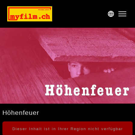
Katalog
Demnächst
Preise & Konditionen
Unfortunately, the title cannot be played at the moment for
technical reasons.
Support
Anmelden
Registrieren
Höhenfeuer
Dieser Inhalt ist in Ihrer Region nicht verfügbar