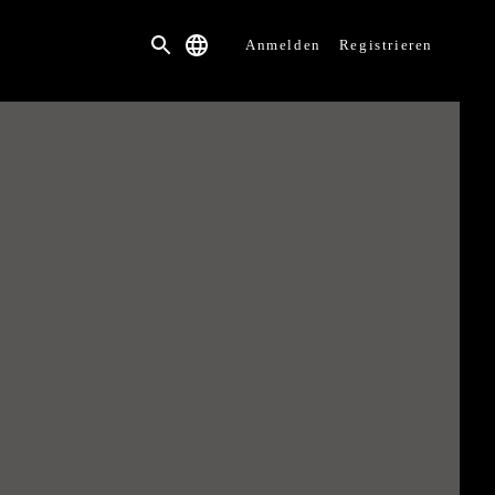
Anmelden
Registrieren
 be played at the moment for technical reasons.