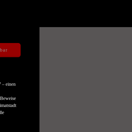
gbar
7 – einen
Unfortunately, the title cannot
e Beweise
imatstadt
lle