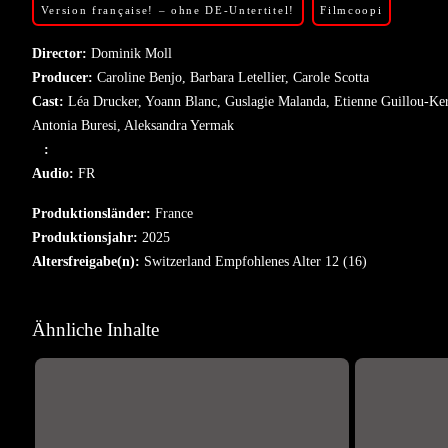
Version française! – ohne DE-Untertitel!
Filmcoopi
Director: 
Dominik Moll
Producer: 
Caroline Benjo,
Barbara Letellier,
Carole Scotta
Cast: 
Léa Drucker,
Yoann Blanc,
Guslagie Malanda,
Etienne Guillou-Ke
Antonia Buresi,
Aleksandra Yermak
   : 
Audio: 
FR
Produktionsländer: 
France
Produktionsjahr: 
2025
Altersfreigabe(n): 
Switzerland Empfohlenes Alter 12 (16)
Ähnliche Inhalte