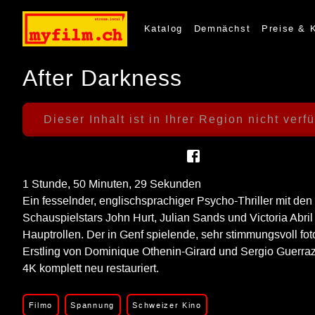
Katalog
Demnächst
Preise & 
After Darkness
Dieser Inhalt ist in Ihrer Region nicht verf
1 Stunde, 50 Minuten, 29 Sekunden
Ein fesselnder, englischsprachiger Psycho-Thriller mit den
Schauspielstars John Hurt, Julian Sands und Victoria Abril
Hauptrollen. Der in Genf spielende, sehr stimmungsvoll foto
Erstling von Dominique Othenin-Girard und Sergio Guerra
4K komplett neu restauriert.
Filmo
Spannung
Schweizer Kino