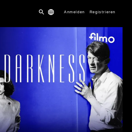
Anmelden
Registrieren
 be played at the moment for technical reasons.