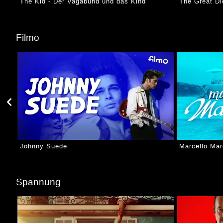
The Kid - Der Vagabund und das Kind
The Great Dic
Filmo
Johnny Suede
Marcello Mar
Spannung