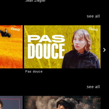
Jean Ziegler
see all
Pas douce
see all