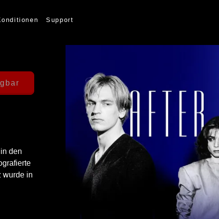
Konditionen
Support
ügbar
Unfortunately, the title cannot
 in den
grafierte
z wurde in