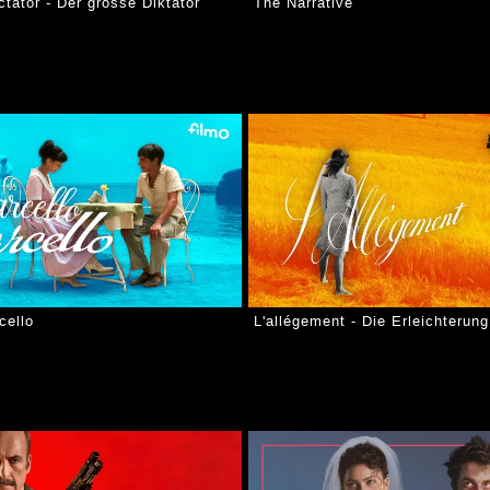
tator - Der grosse Diktator
The Narrative
cello
L'allégement - Die Erleichterung