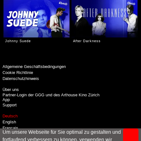
Johnny Suede
After Darkness
Allgemeine Geschäftsbedingungen
Cookie Richtlinie
Datenschutzhinweis
Über uns
Partner-Login der GGG und des Arthouse Kino Zürich
App
Support
Deutsch
English
Français
Um unsere Webseite für Sie optimal zu gestalten und
Italiano
fortlaufend verbessern zu können, verwenden wir