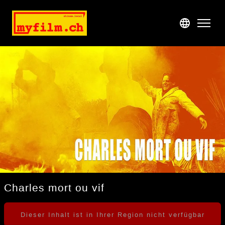
Katalog
Demnächst
Preise & Konditionen
Unfortunately, the title cannot be played at the moment for
technical reasons.
Support
Anmelden
Registrieren
Charles mort ou vif
Dieser Inhalt ist in Ihrer Region nicht verfügbar